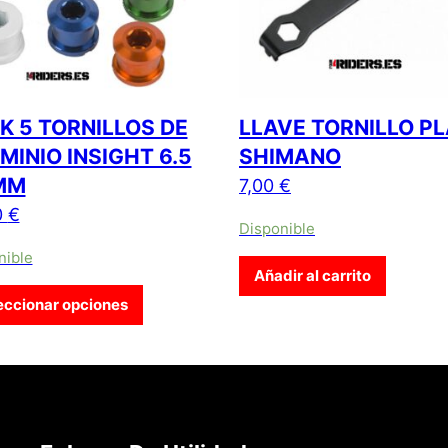
K 5 TORNILLOS DE
LLAVE TORNILLO P
MINIO INSIGHT 6.5
SHIMANO
MM
7,00
€
0
€
Disponible
nible
Añadir al carrito
Este producto tiene múltiples variantes. L
eccionar opciones