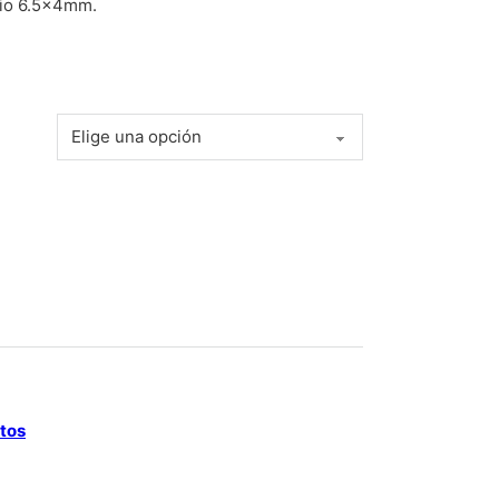
nio 6.5x4mm.
O KINGSTAR 6.5 x 4MM cantidad
atos