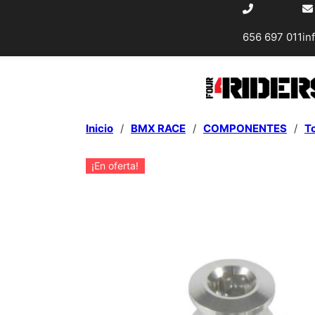
656 697 011
in
Inicio
/
BMX RACE
/
COMPONENTES
/
To
¡En oferta!