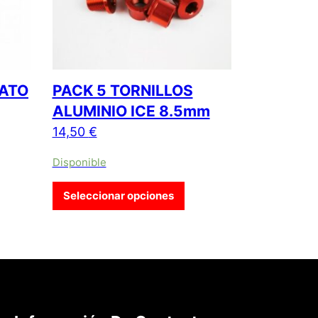
LATO
PACK 5 TORNILLOS
ALUMINIO ICE 8.5mm
14,50
€
Disponible
Este producto tiene múltip
Seleccionar opciones
as opciones se pueden elegir en la página de producto