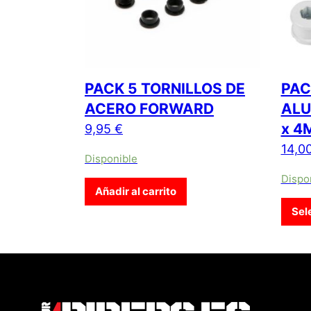
PACK 5 TORNILLOS DE
PAC
ACERO FORWARD
ALU
x 4
9,95
€
14,0
Disponible
Dispo
Añadir al carrito
Sel