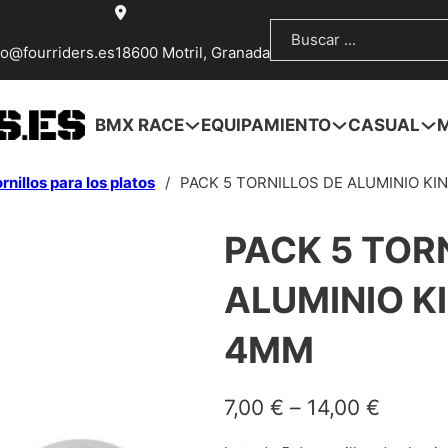
Buscar
fo@fourriders.es
18600 Motril, Granada
BMX RACE
EQUIPAMIENTO
CASUAL
rnillos para los platos
/
PACK 5 TORNILLOS DE ALUMINIO KI
PACK 5 TOR
ALUMINIO K
4MM
7,00
€
–
14,00
€