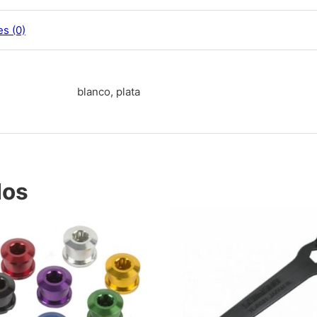
es (0)
blanco, plata
dos