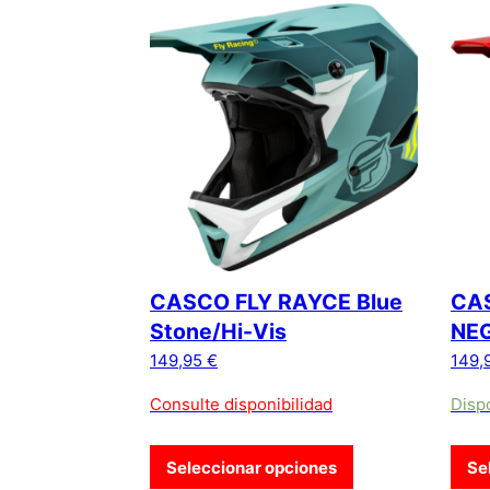
Este producto tiene múltiples variantes. La
Este 
CASCO FLY RAYCE Blue
CA
Stone/Hi-Vis
NE
149,95
€
149,
Consulte disponibilidad
Disp
Seleccionar opciones
Se