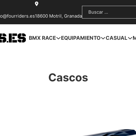
Buscar
fo@fourriders.es
18600 Motril, Granada
BMX RACE
EQUIPAMIENTO
CASUAL
Cascos
s opciones se pueden elegir en la página de producto
producto tiene múltiples variantes. Las opciones se pueden ele
Este producto tiene múltiples