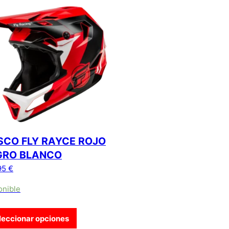
s opciones se pueden elegir en la página de producto
producto tiene múltiples variantes. Las opciones se pueden ele
SCO FLY RAYCE ROJO
GRO BLANCO
95
€
onible
leccionar opciones