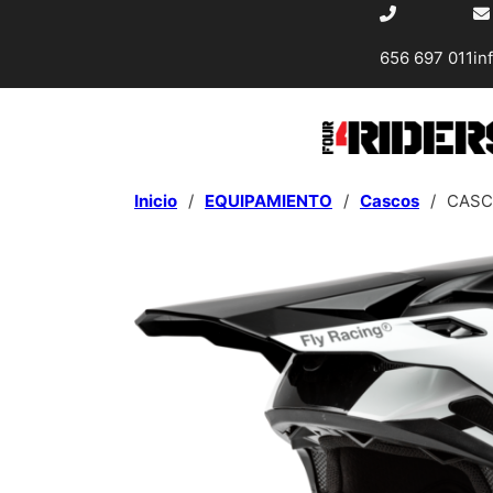
656 697 011
in
Inicio
/
EQUIPAMIENTO
/
Cascos
/
CASC