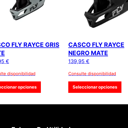
CO FLY RAYCE GRIS
CASCO FLY RAYCE
TE
NEGRO MATE
95
€
139,95
€
lte disponibilidad
Consulte disponibilidad
 múltiples variantes. Las opciones se pueden elegir en la págin
Este producto tiene múltiples variantes. L
Est
eccionar opciones
Seleccionar opciones