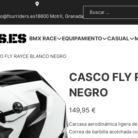
Buscar
fo@fourriders.es
18600 Motril, Granada
BMX RACE
EQUIPAMIENTO
CASUAL
O FLY RAYCE BLANCO NEGRO
CASCO FLY
NEGRO
149,95
€
Carcasa aerodinámica ligera de
Correa de barbilla acolchada co