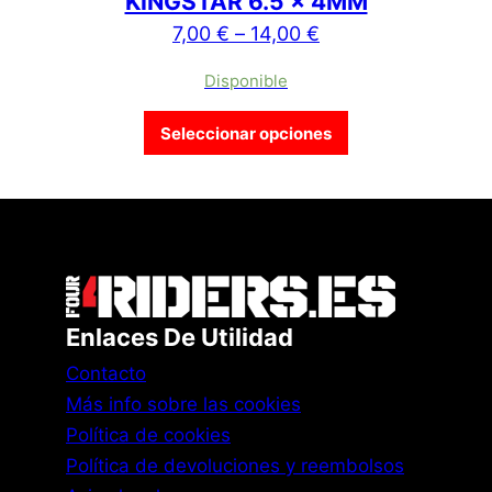
KINGSTAR 6.5 x 4MM
7,00
€
–
14,00
€
Disponible
Este producto tien
Seleccionar opciones
Enlaces De Utilidad
Contacto
Más info sobre las cookies
Política de cookies
Política de devoluciones y reembolsos