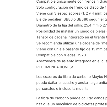
Compatible únicamente con frenos hidráu
Solo configuración de freno de disco de
Viene con 3 espaciadores (1, 2 y 4 mm) pa
Eje de pedalier: BB86 o BB386 según el ta
Diámetro de la tija del sillín: 25,4 mm o 
Posibilidad de instalar un juego de biela
Tensor de cadena integrado en el tirante 
Se recomienda utilizar una cadena de “med
Viene con un eje pasante fijo de 15 mm p
Compatible con ruedas OS20
Abrazadera de asiento integrada en el cu
RECOMENDACIONES:
Los cuadros de fibra de carbono Meybo HS
puede dañar el cuadro y anular la garantí
personales o incluso la muerte.
La fibra de carbono puede ocultar daños 
haz que un mecánico de bicicletas profes