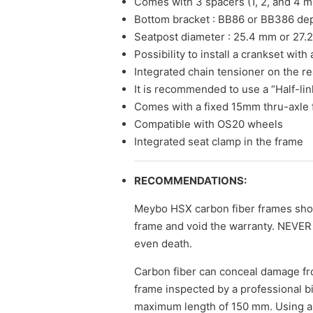
Comes with 3 spacers (1, 2, and 4 m
Bottom bracket : BB86 or BB386 dep
Seatpost diameter : 25.4 mm or 27.
Possibility to install a crankset wit
Integrated chain tensioner on the re
It is recommended to use a “Half-lin
Comes with a fixed 15mm thru-axle 
Compatible with OS20 wheels
Integrated seat clamp in the frame
RECOMMENDATIONS:
Meybo HSX carbon fiber frames shoul
frame and void the warranty. NEVER ri
even death.
Carbon fiber can conceal damage fro
frame inspected by a professional 
maximum length of 150 mm. Using a 