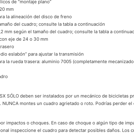
licos de “montaje plano”
 120 mm
ra la alineación del disco de freno
maño del cuadro; consulte la tabla a continuación
27,2 mm según el tamaño del cuadro; consulte la tabla a continua
s con eje de 24 o 30 mm
trasero
io eslabón” para ajustar la transmisión
ara la rueda trasera: aluminio 7005 (completamente mecanizad
adro
X SÓLO deben ser instalados por un mecánico de bicicletas pro
a. NUNCA montes un cuadro agrietado o roto. Podrías perder el 
por impactos o choques. En caso de choque o algún tipo de imp
ional inspeccione el cuadro para detectar posibles daños. Lo