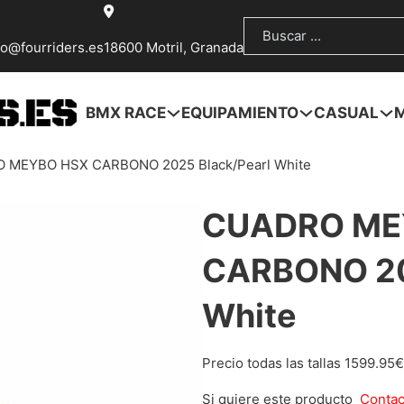
Buscar
fo@fourriders.es
18600 Motril, Granada
BMX RACE
EQUIPAMIENTO
CASUAL
 MEYBO HSX CARBONO 2025 Black/Pearl White
CUADRO ME
CARBONO 20
White
Precio todas las tallas 1599.95€
Si quiere este producto
Contac