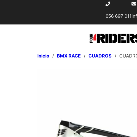
656 697 011
in
Inicio
/
BMX RACE
/
CUADROS
/
CUADRO