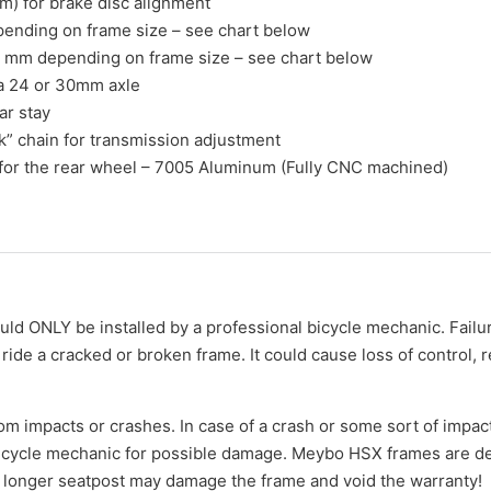
m) for brake disc alignment
ending on frame size – see chart below
2 mm depending on frame size – see chart below
h a 24 or 30mm axle
ar stay
k” chain for transmission adjustment
for the rear wheel – 7005 Aluminum (Fully CNC machined)
d ONLY be installed by a professional bicycle mechanic. Failu
de a cracked or broken frame. It could cause loss of control, res
m impacts or crashes. In case of a crash or some sort of impact
bicycle mechanic for possible damage. Meybo HSX frames are de
longer seatpost may damage the frame and void the warranty!