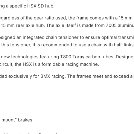
sing a specific HSX SD hub.
gardless of the gear ratio used, the frame comes with a 15 mm t
s a 15 mm rear axle hub. The axle itself is made from 7005 alumi
igned an integrated chain tensioner to ensure optimal transmis
this tensioner, it is recommended to use a chain with half-links
f new technologies featuring T800 Toray carbon tubes. Designe
circuit, the HSX is a formidable racing machine.
ded exclusively for BMX racing. The frames meet and exceed al
t-mount” brakes