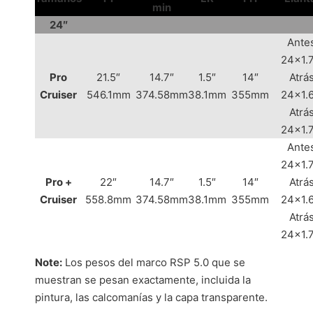
min
24″
Ante
24×1.
Pro
21.5″
14.7″
1.5″
14″
Atrás
Cruiser
546.1mm
374.58mm
38.1mm
355mm
24×1.
Atrás
24×1.
Ante
24×1.
Pro +
22″
14.7″
1.5″
14″
Atrás
Cruiser
558.8mm
374.58mm
38.1mm
355mm
24×1.
Atrás
24×1.
Note:
Los pesos del marco RSP 5.0 que se
muestran se pesan exactamente, incluida la
pintura, las calcomanías y la capa transparente.