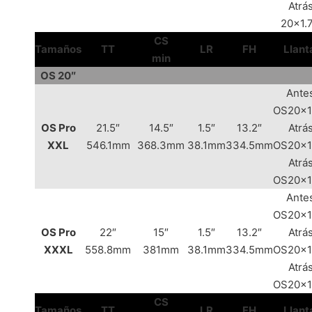
Atrás
20×1.
CS
Tamaños
TT
LR
FH
Llant
min
OS 20″
Ante
OS20x1
OS Pro
21.5″
14.5″
1.5″
13.2″
Atrás
XXL
546.1mm
368.3mm
38.1mm
334.5mm
OS20x1
Atrás
OS20x1
Ante
OS20x1
OS Pro
22″
15″
1.5″
13.2″
Atrás
XXXL
558.8mm
381mm
38.1mm
334.5mm
OS20x1
Atrás
OS20x1
CS
Tamaños
TT
LR
FH
Llant