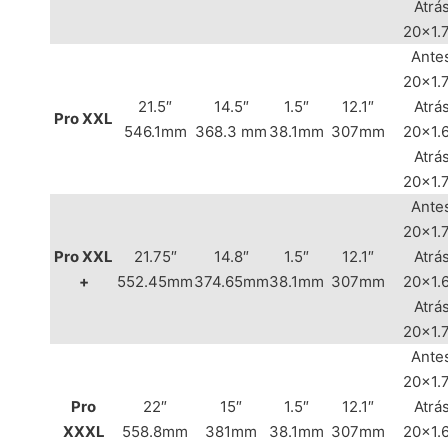
Atrás
20×1.
Ante
20×1.
21.5″
14.5″
1.5″
12.1″
Atrás
Pro XXL
546.1mm
368.3 mm
38.1mm
307mm
20×1.
Atrás
20×1.
Ante
20×1.
Pro XXL
21.75″
14.8″
1.5″
12.1″
Atrás
+
552.45mm
374.65mm
38.1mm
307mm
20×1.
Atrás
20×1.
Ante
20×1.
Pro
22″
15″
1.5″
12.1″
Atrás
XXXL
558.8mm
381mm
38.1mm
307mm
20×1.