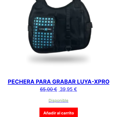
PECHERA PARA GRABAR LUYA-XPRO
El precio original era: 65,
El precio actual es
65,00
€
39,95
€
Disponible
Añadir al carrito