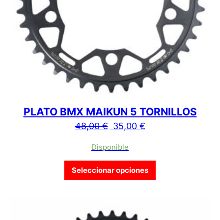
PLATO BMX MAIKUN 5 TORNILLOS
El precio original era: 48,
El precio actual es
48,00
€
35,00
€
Disponible
Este producto tien
Seleccionar opciones