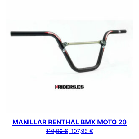
MANILLAR RENTHAL BMX MOTO 20
El precio original era: 119,
El precio actual e
119,00
€
107,95
€