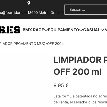
Buscar
fo@fourriders.es
18600 Motril, Granada
BMX RACE
EQUIPAMIENTO
CASUAL
PIADOR PEGAMENTO MUC-OFF 200 ml
LIMPIADOR
OFF 200 ml
9,95
€
Esta fórmula patentada no agres
de llanta, el sellador o los resi