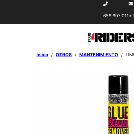
656 697 011
in
Inicio
/
OTROS
/
MANTENIMIENTO
/
LIM