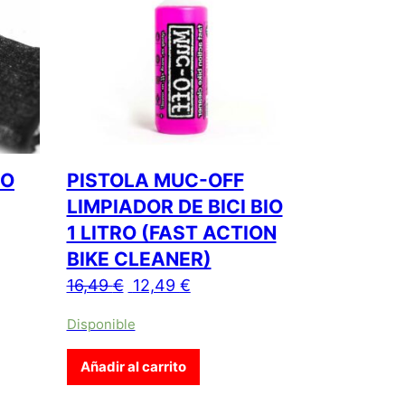
CO
PISTOLA MUC-OFF
LIMPIADOR DE BICI BIO
1 LITRO (FAST ACTION
BIKE CLEANER)
El precio original era: 16,49 €.
El precio actual es: 12,49 €.
16,49
€
12,49
€
e producto tiene múltiples variantes. Las opciones se pueden e
Disponible
Añadir al carrito