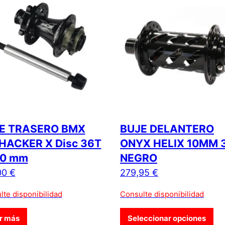
E TRASERO BMX
BUJE DELANTERO
 HACKER X Disc 36T
ONYX HELIX 10MM 
10 mm
NEGRO
00
€
279,95
€
lte disponibilidad
Consulte disponibilidad
 múltiples variantes. Las opciones se pueden elegir en la págin
Est
r más
Seleccionar opciones