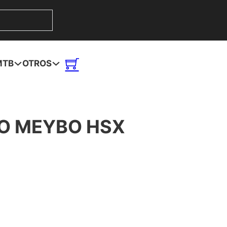
MTB
OTROS
RO MEYBO HSX
 cantidad