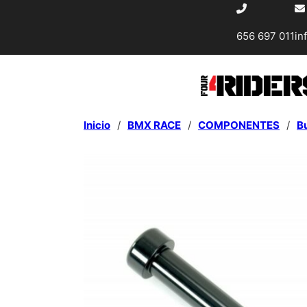
656 697 011
in
Inicio
/
BMX RACE
/
COMPONENTES
/
B