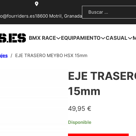
Buscar
fo@fourriders.es
18600 Motril, Granada
BMX RACE
EQUIPAMIENTO
CASUAL
ujes
/
EJE TRASERO MEYBO HSX 15mm
EJE TRASE
15mm
49,95
€
Disponible
EJE TRASERO MEYBO HSX 15mm