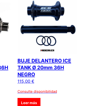
BUJE DELANTERO ICE
36H
TANK Ø 20mm 36H
NEGRO
115,00
€
Consulte disponibilidad
a de producto
e producto tiene múltiples variantes. Las opciones se pueden e
Leer más