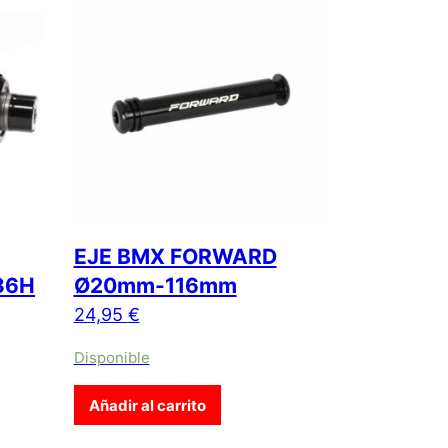
EJE BMX FORWARD
36H
Ø20mm-116mm
24,95
€
Disponible
Añadir al carrito
e producto tiene múltiples variantes. Las opciones se pueden e