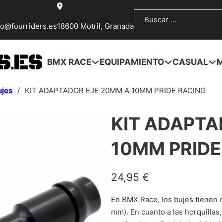
Buscar
fo@fourriders.es
18600 Motril, Granada
BMX RACE
EQUIPAMIENTO
CASUAL
ujes
/
KIT ADAPTADOR EJE 20MM A 10MM PRIDE RACING
KIT ADAPTA
10MM PRIDE
24,95
€
En BMX Race, los bujes tienen 
mm). En cuanto a las horquillas, 