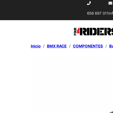
656 697 011
in
Inicio
/
BMX RACE
/
COMPONENTES
/
B