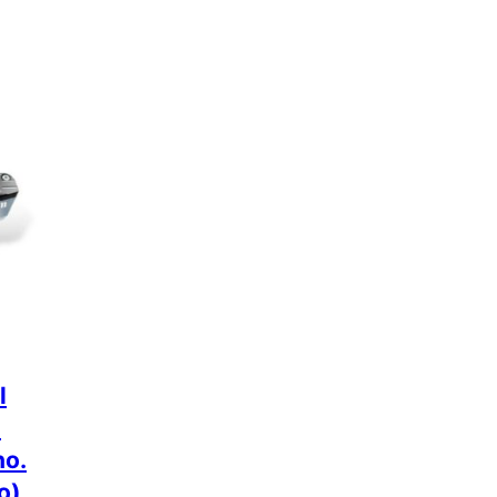
l
3
o.
o)