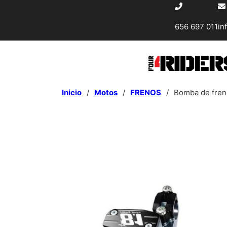
656 697 011
in
Inicio
/
Motos
/
FRENOS
/
Bomba de freno