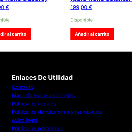
00
€
199,00
€
nible
Disponible
ir al carrito
Añadir al carrito
Enlaces De Utilidad
Contacto
Más info sobre las cookies
Política de cookies
Política de devoluciones y reembolsos
Aviso legal
Política de privacidad