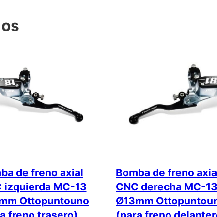
dos
a de freno axial
Bomba de freno axia
 izquierda MC-13
CNC derecha MC-1
mm Ottopuntouno
Ø13mm Ottopuntoun
a freno trasero)
(para freno delanter