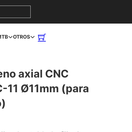
MTB
OTROS
eno axial CNC
C-11 Ø11mm (para
o)