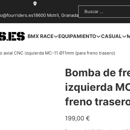
Buscar
fo@fourriders.es
18600 Motril, Granada
BMX RACE
EQUIPAMIENTO
CASUAL
 axial CNC izquierda MC-11 Ø11mm (para freno trasero)
Bomba de fr
izquierda M
freno traser
199,00
€