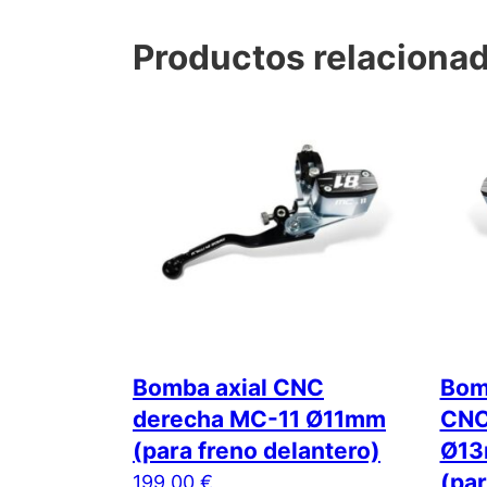
Productos relaciona
Bomba axial CNC
Bomb
derecha MC-11 Ø11mm
CNC
(para freno delantero)
Ø13
(par
199,00
€