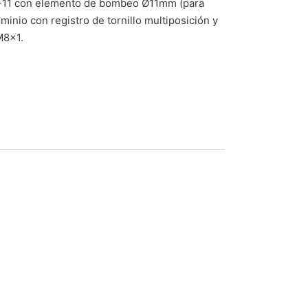
-11 con elemento de bombeo Ø11mm (para
minio con registro de tornillo multiposición y
M8x1.
erda MC-11 Ø11mm (para freno trasero) cantidad