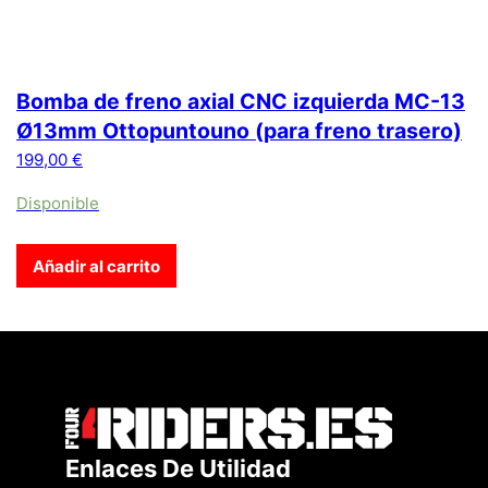
Bomba de freno axial CNC izquierda MC-13
Ø13mm Ottopuntouno (para freno trasero)
199,00
€
Disponible
Añadir al carrito
Enlaces De Utilidad