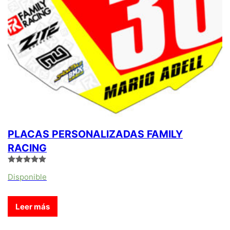
PLACAS PERSONALIZADAS FAMILY
RACING
Valorado
con
5.00
Disponible
de 5
Leer más