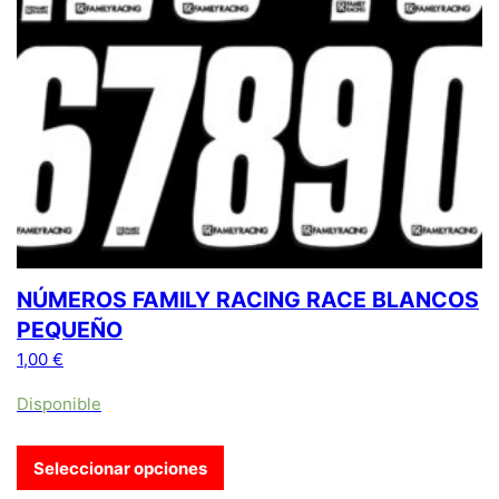
NÚMEROS FAMILY RACING RACE BLANCOS
PEQUEÑO
1,00
€
Disponible
Seleccionar opciones