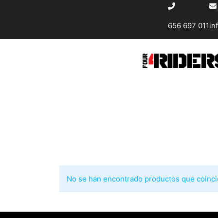
656 697 011
in
No se han encontrado productos que coincid