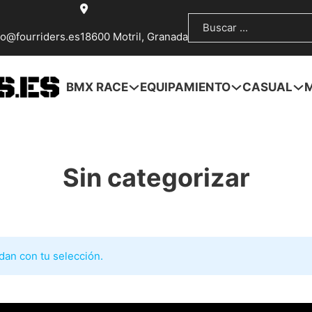
Buscar
fo@fourriders.es
18600 Motril, Granada
BMX RACE
EQUIPAMIENTO
CASUAL
Sin categorizar
an con tu selección.