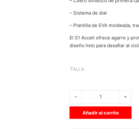
– Cuero sintético de primera ca
– Sistema de dial
– Plantilla de EVA moldeada, tra
El S1 Accell ofrece agarre y pr
diseño listo para desafiar al cic
TALLA
ZAPATILLAS BMX S1 ACCEL BL
Añadir al carrito