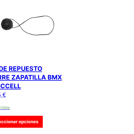
 DE REPUESTO
RRE ZAPATILLA BMX
ACCELL
5
€
nible
 múltiples variantes. Las opciones se pueden elegir en la págin
Este producto tiene múltiples variantes. L
eccionar opciones