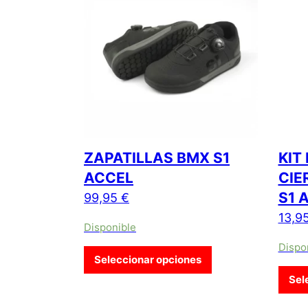
ZAPATILLAS BMX S1
KIT
ACCEL
CIE
S1 
99,95
€
13,9
Disponible
Dispo
Este producto tiene
Seleccionar opciones
Sel