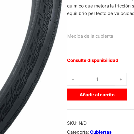
químico que mejora la fricción s
equilibrio perfecto de velocida
Medida de la cubierta
Consulte disponibilidad
TIOGA FASTR X RIGIDA cantida
Añadir al carrito
SKU:
N/D
Categoría:
Cubiertas