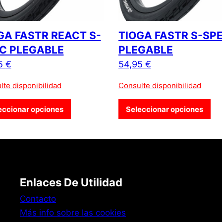
GA FASTR REACT S-
TIOGA FASTR S-SP
C PLEGABLE
PLEGABLE
5
€
54,95
€
lte disponibilidad
Consulte disponibilidad
Este producto tiene múltiples variantes. L
Est
eccionar opciones
Seleccionar opciones
Enlaces De Utilidad
Contacto
Más info sobre las cookies