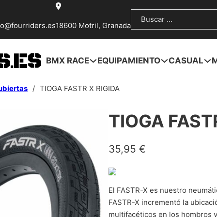
Buscar
fo@fourriders.es
18600 Motril, Granada
BMX RACE
EQUIPAMIENTO
CASUAL
ubiertas
/
TIOGA FASTR X RIGIDA
TIOGA FASTR
35,95
€
El FASTR-X es nuestro neumático
FASTR-X incrementó la ubicació
multifacéticos en los hombros 