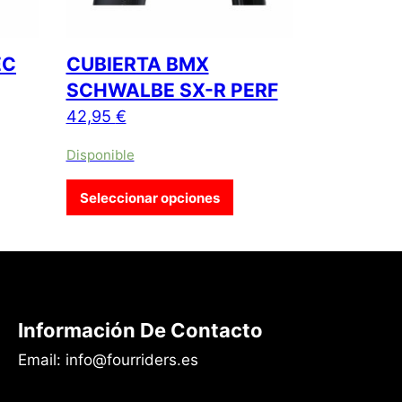
EC
CUBIERTA BMX
SCHWALBE SX-R PERF
42,95
€
Disponible
as opciones se pueden elegir en la página de producto
e producto tiene múltiples variantes. Las opciones se pueden e
Este producto tiene múltip
Seleccionar opciones
Información De Contacto
Email: info@fourriders.es