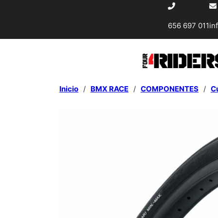
656 697 011
in
Inicio
/
BMX RACE
/
COMPONENTES
/
C