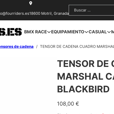
Buscar
fo@fourriders.es
18600 Motril, Granada
BMX RACE
EQUIPAMIENTO
CASUAL
ensores de cadena
/
TENSOR DE CADENA CUADRO MARSHAL
TENSOR DE
MARSHAL C
BLACKBIRD
108,00
€