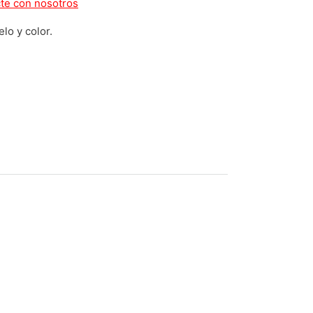
te con nosotros
lo y color.
MARSHAL CARBONO SR71-BLACKBIRD cantidad