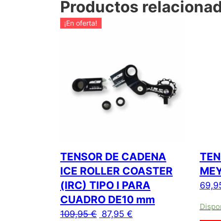
Productos relaciona
¡En oferta!
TENSOR DE CADENA
TEN
ICE ROLLER COASTER
MEY
(IRC) TIPO I PARA
69,9
CUADRO DE10 mm
Dispo
El precio original era: 109,95
El precio actual es: 8
109,95
€
87,95
€