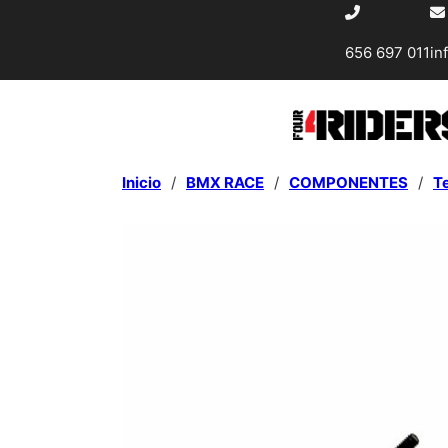
656 697 011
in
Inicio
/
BMX RACE
/
COMPONENTES
/
T