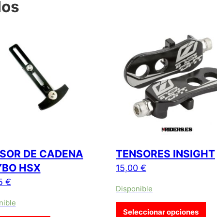
dos
SOR DE CADENA
TENSORES INSIGHT
BO HSX
15,00
€
5
€
Disponible
nible
Est
 €.
7,95 €.
Seleccionar opciones