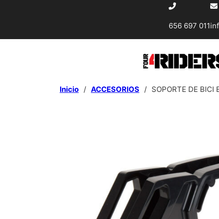
656 697 011
in
Inicio
/
ACCESORIOS
/
SOPORTE DE BICI 