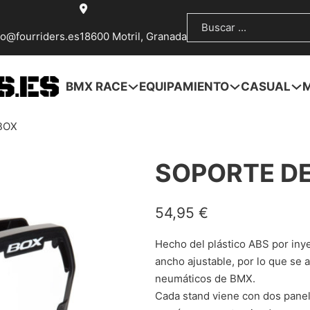
Buscar
fo@fourriders.es
18600 Motril, Granada
BMX RACE
EQUIPAMIENTO
CASUAL
BOX
SOPORTE DE
54,95
€
Hecho del plástico ABS por iny
ancho ajustable, por lo que se 
neumáticos de BMX.
Cada stand viene con dos panel