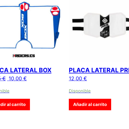
CA LATERAL BOX
PLACA LATERAL PR
El precio original era: 12,95 €.
El precio actual es: 10,00 €.
5
€
10,00
€
12,00
€
nible
Disponible
ir al carrito
Añadir al carrito