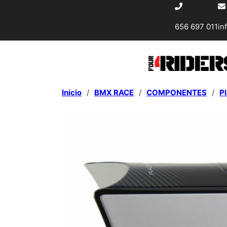
656 697 011
in
Inicio
/
BMX RACE
/
COMPONENTES
/
P