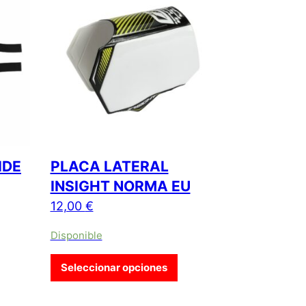
IDE
PLACA LATERAL
INSIGHT NORMA EU
12,00
€
Disponible
Este producto tiene múltip
Seleccionar opciones