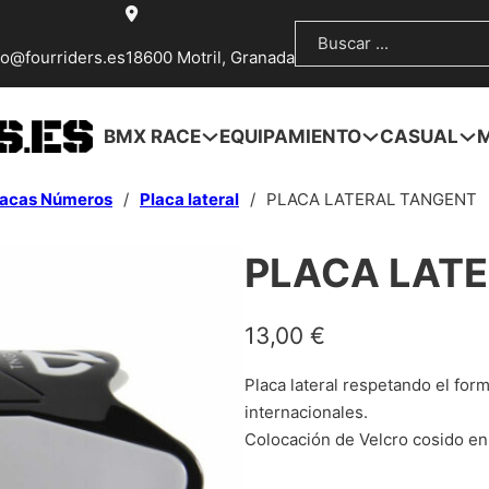
Buscar
fo@fourriders.es
18600 Motril, Granada
BMX RACE
EQUIPAMIENTO
CASUAL
lacas Números
/
Placa lateral
/
PLACA LATERAL TANGENT
PLACA LAT
13,00
€
Placa lateral respetando el for
internacionales.
Colocación de Velcro cosido en 