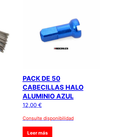
PACK DE 50
CABECILLAS HALO
ALUMINIO AZUL
12,00
€
Consulte disponibilidad
a de producto
as opciones se pueden elegir en la página de producto
e producto tiene múltiples variantes. Las opciones se pueden e
Leer más