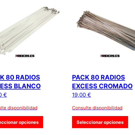
K 80 RADIOS
PACK 80 RADIOS
ESS BLANCO
EXCESS CROMADO
0
€
19,00
€
lte disponibilidad
Consulte disponibilidad
 múltiples variantes. Las opciones se pueden elegir en la págin
Este producto tiene múltiples variantes. L
Est
eccionar opciones
Seleccionar opciones