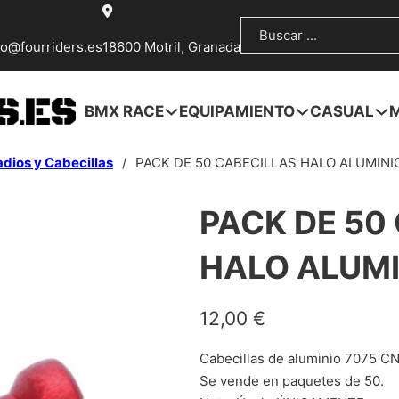
Buscar
fo@fourriders.es
18600 Motril, Granada
BMX RACE
EQUIPAMIENTO
CASUAL
dios y Cabecillas
/
PACK DE 50 CABECILLAS HALO ALUMINI
PACK DE 50
HALO ALUMI
12,00
€
Cabecillas de aluminio 7075 C
Se vende en paquetes de 50.