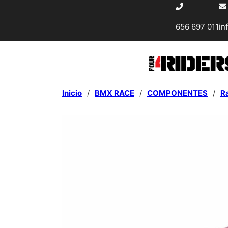
656 697 011
in
Inicio
/
BMX RACE
/
COMPONENTES
/
Ra