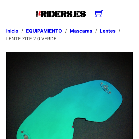
Inicio
/
EQUIPAMIENTO
/
Mascaras
/
Lentes
/
LENTE ZITE 2.0 VERDE