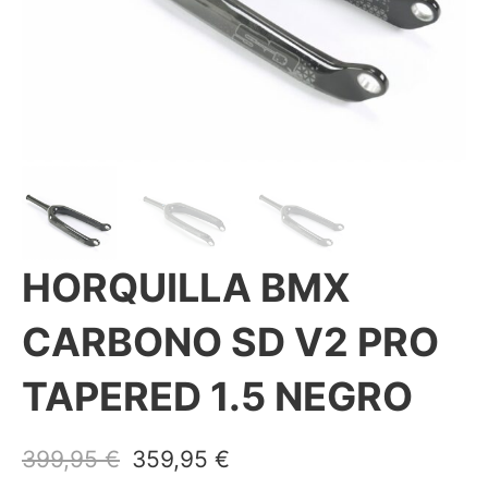
HORQUILLA BMX
CARBONO SD V2 PRO
TAPERED 1.5 NEGRO
El precio original era: 399,95 €.
El precio actual es: 359
399,95
€
359,95
€