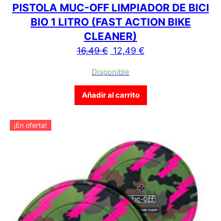
PISTOLA MUC-OFF LIMPIADOR DE BICI
BIO 1 LITRO (FAST ACTION BIKE
CLEANER)
El precio original era: 16,4
El precio actual es
16,49
€
12,49
€
Disponible
Añadir al carrito
¡En oferta!