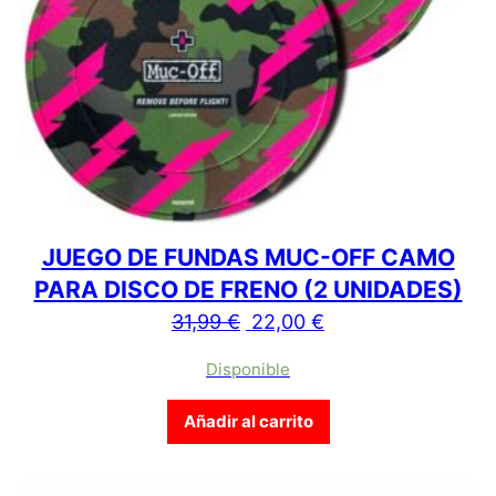
JUEGO DE FUNDAS MUC-OFF CAMO
PARA DISCO DE FRENO (2 UNIDADES)
El precio original era: 31,9
El precio actual es
31,99
€
22,00
€
Disponible
Añadir al carrito