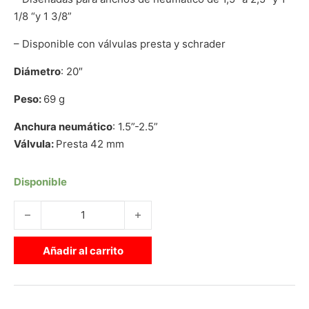
1/8 “y 1 3/8”
– Disponible con válvulas presta y schrader
Diámetro
: 20″
Peso:
69 g
Anchura neumático
: 1.5”-2.5”
Válvula:
Presta 42 mm
Disponible
CÁMARA TUBOLITO TUBO-BMX VALVULA FINA (20x1 1/8"-1 3
Añadir al carrito