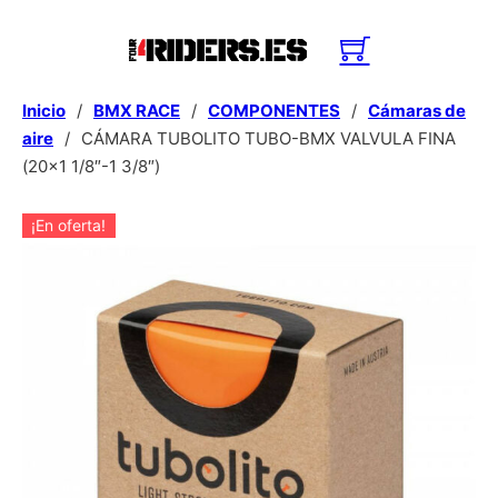
Inicio
/
BMX RACE
/
COMPONENTES
/
Cámaras de
aire
/
CÁMARA TUBOLITO TUBO-BMX VALVULA FINA
(20×1 1/8″-1 3/8″)
¡En oferta!