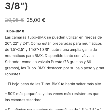
3/8″)
El precio original era: 29,95 €.
El precio actual es: 25,00 
29,95
€
25,00
€
Tubo-BMX
Las cámaras Tubo-BMX se pueden utilizar en ruedas de
20″, 22″ y 24″. Como están preparadas para neumáticos
de 1,5”-2,5″ y 1 1/8″-1 3/8″, cubre una amplia gama de
neumáticos para BMX. Disponible tanto con válvula
Schrader como en válvula Presta (78 gramos y 69
gramos), las Tubo-BMX destacan por su bajo peso y gran
robustez.
– El bajo peso de las Tubo-BMX te harán saltar más alto
– 50% más pequeñas y dos veces más resistentes que
las cámaras standard
– Diseñadas para anchos de neumático de 1,5 “a 2,5” y 1