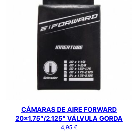
CÁMARAS DE AIRE FORWARD
20×1.75″/2.125″ VÁLVULA GORDA
4,95
€