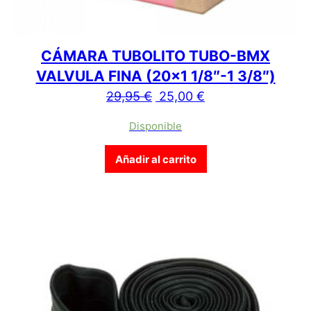
CÁMARA TUBOLITO TUBO-BMX
VALVULA FINA (20×1 1/8″-1 3/8″)
El precio original era: 29,
El precio actual es
29,95
€
25,00
€
Disponible
Añadir al carrito