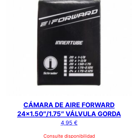
CÁMARA DE AIRE FORWARD
24×1.50″/1.75″ VÁLVULA GORDA
4,95
€
Consulte disponibilidad