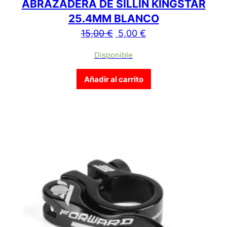
ABRAZADERA DE SILLÍN KINGSTAR
25.4MM BLANCO
El precio original era: 15,
El precio actual es:
15,00
€
5,00
€
Disponible
Añadir al carrito