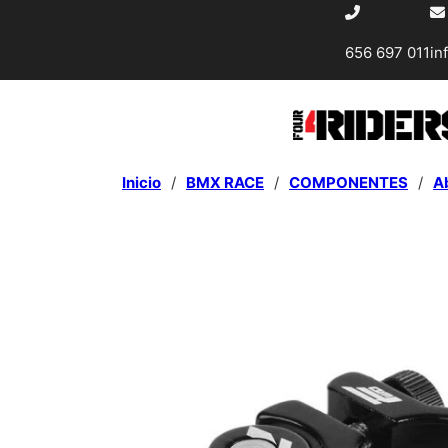
656 697 011
in
Inicio
/
BMX RACE
/
COMPONENTES
/
Ab