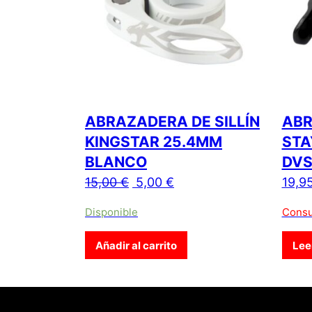
ABRAZADERA DE SILLÍN
ABR
KINGSTAR 25.4MM
STA
BLANCO
DVS
El precio original era: 15,00 €.
El precio actual es: 5,0
15,00
€
5,00
€
19,9
Disponible
Consu
Añadir al carrito
Lee