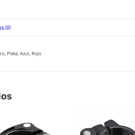
es (0)
o, Plata, Azul, Rojo
dos