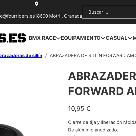
Buscar
fo@fourriders.es
18600 Motril, Granada
BMX RACE
EQUIPAMIENTO
CASUAL
razaderas de sillín
/
ABRAZADERA DE SILLÍN FORWARD AM 
ABRAZADERA
FORWARD A
10,95
€
Cierre de tija y liberación rápida
De aluminio anodizado.